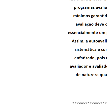
****************