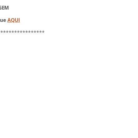
GEM
que
AQUI
*****************