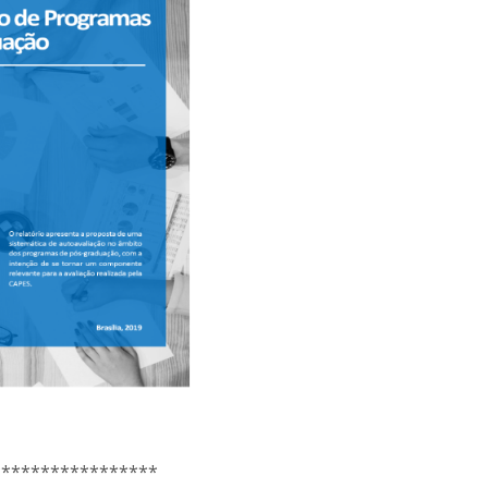
*****************