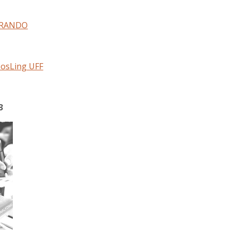
TORANDO
 PosLing UFF
3