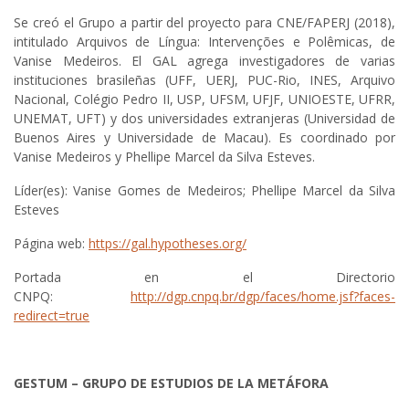
Se creó el Grupo a partir del proyecto para CNE/FAPERJ (2018),
intitulado Arquivos de Língua: Intervenções e Polêmicas, de
Vanise Medeiros. El GAL agrega investigadores de varias
instituciones brasileñas (UFF, UERJ, PUC-Rio, INES, Arquivo
Nacional, Colégio Pedro II, USP, UFSM, UFJF, UNIOESTE, UFRR,
UNEMAT, UFT) y dos universidades extranjeras (Universidad de
Buenos Aires y Universidade de Macau). Es coordinado por
Vanise Medeiros y Phellipe Marcel da Silva Esteves.
Líder(es): Vanise Gomes de Medeiros; Phellipe Marcel da Silva
Esteves
Página web:
https://gal.hypotheses.org/
Portada en el Directorio
CNPQ:
http://dgp.cnpq.br/dgp/faces/home.jsf?faces-
redirect=true
GESTUM – GRUPO DE ESTUDIOS DE LA METÁFORA