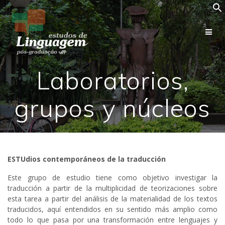
Skip
to
content
Laboratorios,
grupos y núcleos
ESTUdios contemporáneos de la traducción
Este grupo de estudio tiene como objetivo investigar la
traducción a partir de la multiplicidad de teorizaciones sobre
esta tarea a partir del análisis de la materialidad de los textos
traducidos, aquí entendidos en su sentido más amplio como
todo lo que pasa por una transformación entre lenguajes y