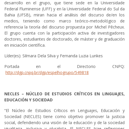
desarrollo en el grupo, que tiene sede en la Universidade
Federal Fluminense (UFF) y en la Universidade Federal do Sul da
Bahia (UFSB), miran hacia el análisis del discurso de/en los
medios, teniendo como marco teórico-metodológico de
referencia la teoría del discurso propuesta por Michel Pêcheux.
El grupo cuenta con la participación activa de investigadores
doctores, estudiantes de doctorado, de máster y de graduación
en iniciación científica.
Líder(es): Silmara Dela Silva y Fernanda Luzia Lunkes
Portada en el Directorio CNPQ:
http://dgp.cnpq.br/dgp/espelhogrupo/549818
NECLES – NÚCLEO DE ESTUDIOS CRÍTICOS EN LINGUAJES,
EDUCACIÓN Y SOCIEDAD
“El Núcleo de Estudios Críticos en Lenguajes, Educación y
Sociedad (NECLES) tiene como objetivo promover la justicia
social, defendiendo una visión de la educación y de la sociedad
igualitaria, inclusiva y pluralista. El NECLES trae reflexiones