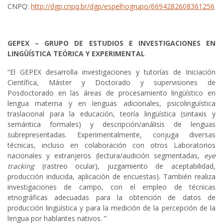
CNPQ:
http://dgp.cnpq.br/dgp/espelhogrupo/6694282608361256
GEPEX – GRUPO DE ESTUDIOS E INVESTIGACIONES EN
LINGÜÍSTICA TEÓRICA Y EXPERIMENTAL
“El GEPEX desarrolla investigaciones y tutorías de Iniciación
Científica, Máster y Doctorado y supervisiones de
Posdoctorado en las áreas de procesamiento lingüístico en
lengua materna y en lenguas adicionales, psicolingüística
traslacional para la educación, teoría lingüística (sintaxis y
semántica formales) y descripción/análisis de lenguas
subrepresentadas. Experimentalmente, conjuga diversas
técnicas, incluso en colaboración con otros Laboratorios
nacionales y extranjeros (lectura/audición segmentadas,
eye
tracking
(rastreo ocular), juzgamiento de aceptabilidad,
producción inducida, aplicación de encuestas). También realiza
investigaciones de campo, con el empleo de técnicas
etnográficas adecuadas para la obtención de datos de
producción lingüística y para la medición de la percepción de la
lengua por hablantes nativos. ”