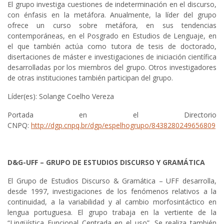
El grupo investiga cuestiones de indeterminación en el discurso,
con énfasis en la metáfora. Anualmente, la líder del grupo
ofrece un curso sobre metáfora, en sus tendencias
contemporáneas, en el Posgrado en Estudios de Lenguaje, en
el que también actúa como tutora de tesis de doctorado,
disertaciones de máster e investigaciones de iniciación científica
desarrolladas por los miembros del grupo. Otros investigadores
de otras instituciones también participan del grupo.
Líder(es): Solange Coelho Vereza
Portada en el Directorio
CNPQ:
http://dgp.cnpq.br/dgp/espelhogrupo/8438280249656809
D&G-UFF – GRUPO DE ESTUDIOS DISCURSO Y GRAMÁTICA
El Grupo de Estudios Discurso & Gramática – UFF desarrolla,
desde 1997, investigaciones de los fenómenos relativos a la
continuidad, a la variabilidad y al cambio morfosintáctico en
lengua portuguesa. El grupo trabaja en la vertiente de la
“Lingüística Funcional Centrada en el uso”. Se realiza también