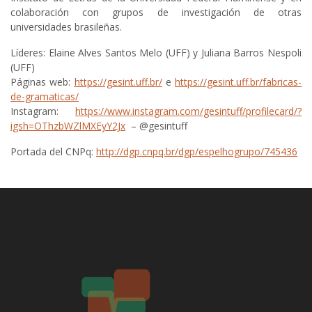
colaboración con grupos de investigación de otras
universidades brasileñas.
Líderes: Elaine Alves Santos Melo (UFF) y Juliana Barros Nespoli
(UFF)
Páginas web:
https://gesint.uff.br/
e
https://gesint.uff.br/fabricas-
de-gramaticas/
Instagram:
https://www.instagram.com/gesintuff/profilecard/?
igsh=OThzbWZlMXEyY2Jx
– @gesintuff
Portada del CNPq:
http://dgp.cnpq.br/dgp/espelhogrupo/745436