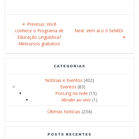
Post
Previous:
Previous
Você
navigation
conhece o Programa de
post:
Next:
Next
Vem aí o II SeMiDi
Educação Linguística?
post:
Minicursos gratuitos!
CATEGORIAS
Notícias e Eventos
(432)
Eventos
(83)
PosLing na rede
(15)
Abralin ao vivo
(1)
Últimas Notícias
(234)
POSTS RECENTES