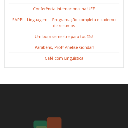
Conferência Internacional na UFF
SAPPIL Linguagem – Programação completa e caderno
de resumos
Um bom semestre para tod@s!
Parabéns, Profª Anelise Gondar!
Café com Linguística