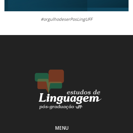
#orgulhodeserPosLingUFF
MENU