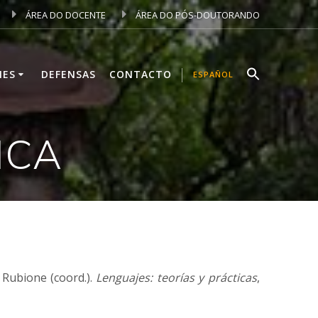
ÁREA DO DOCENTE
ÁREA DO PÓS-DOUTORANDO
NES
DEFENSAS
CONTACTO
ESPAÑOL
ICA
 Rubione (coord.).
Lenguajes: teor
í
as y pr
á
cticas
,