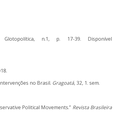
lotopolítica, n.1, p. 17-39. Disponível
018.
 intervenções no Brasil.
Gragoatá
, 32, 1. sem.
nservative Political Movements.”
Revista Brasileira