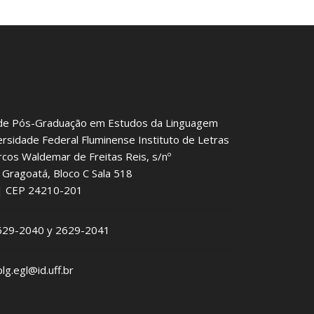
de Pós-Graduação em Estudos da Linguagem
ersidade Federal Fluminense Instituto de Letras
rcos Waldemar de Freitas Reis, s/nº
Gragoatá, Bloco C Sala 518
J | CEP 24210-201
2629-2040 y 2629-2041
plg.egl@id.uff.br