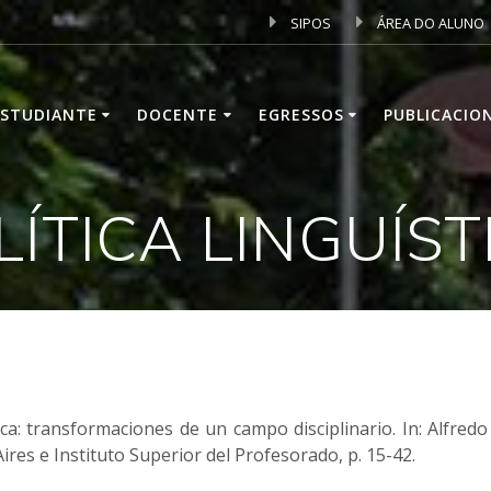
SIPOS
ÁREA DO ALUNO
ESTUDIANTE
DOCENTE
EGRESSOS
PUBLICACIO
LÍTICA LINGUÍST
ca: transformaciones de un campo disciplinario. In: Alfredo
res e Instituto Superior del Profesorado, p. 15-42.