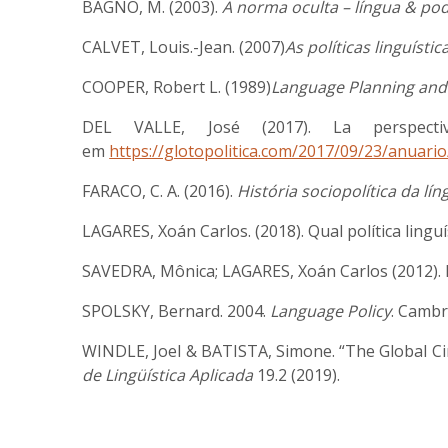
BAGNO, M. (2003).
A norma oculta – língua & pod
CALVET, Louis.-Jean. (2007)
As políticas linguístic
COOPER, Robert L. (1989)
Language Planning and
DEL VALLE, José (2017). La perspectiva
em
https://glotopolitica.com/2017/09/23/anuario
FARACO, C. A. (2016).
História sociopolítica da l
LAGARES, Xoán Carlos. (2018). Qual política ling
SAVEDRA, Mônica; LAGARES, Xoán Carlos (2012). Pol
SPOLSKY, Bernard. 2004.
Language Policy
. Cambr
WINDLE, Joel & BATISTA, Simone. “The Global Circ
de Lingüística Aplicada
19.2 (2019).