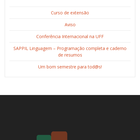
Curso de extensão
Aviso
Conferência Internacional na UFF
SAPPIL Linguagem – Programação completa e caderno
de resumos
Um bom semestre para tod@s!