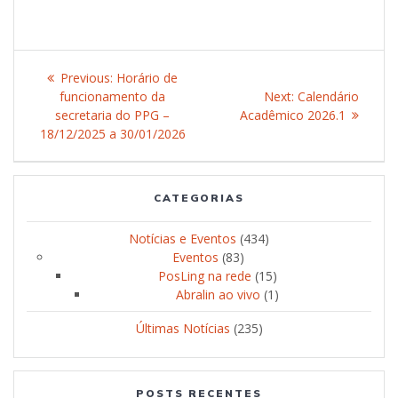
Post
Previous:
Previous
Horário de
navigation
funcionamento da
post:
Next:
Next
Calendário
secretaria do PPG –
Acadêmico 2026.1
post:
18/12/2025 a 30/01/2026
CATEGORIAS
Notícias e Eventos
(434)
Eventos
(83)
PosLing na rede
(15)
Abralin ao vivo
(1)
Últimas Notícias
(235)
POSTS RECENTES