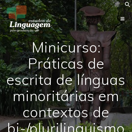
Skip
to
content
Minicurso:
Práticas de
escrita de línguas
minoritárias em
contextos de
bi-/plurilinguismo