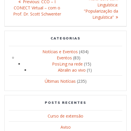
Previous:
Previous
CCO – I
navigation
Linguística:
post:
CONECT Virtual – com o
post:
“Popularização da
Prof. Dr. Scott Schwenter
Linguística”
CATEGORIAS
Notícias e Eventos
(434)
Eventos
(83)
PosLing na rede
(15)
Abralin ao vivo
(1)
Últimas Notícias
(235)
POSTS RECENTES
Curso de extensão
Aviso