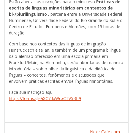
Estão abertas as inscrições para o minicurso
Práticas de
escrita de línguas minoritárias em contextos de
bi-/plurilinguismo
, parceria entre a Universidade Federal
Fluminense, Universidade Federal do Rio Grande do Sul e o
Centro de Estudos Europeus e Alemães, com 15 horas de
duração.
Com base nos contextos das línguas de imigração
Hunsrückisch e talian, e também de um programa bilíngue
ítalo-alemão oferecido em uma escola primária em
Frankfurt/Main, na Alemanha, serão abordados de maneira
introdutória – sob o olhar da linguística e da didática de
línguas – conceitos, fenômenos e discussões que
envolvem práticas escritas em/de línguas minoritárias.
Faça sua inscrição aqui:
https://forms.gle/iXC7daWcxCTV5Rff9
Post
Next:
Next
Café com