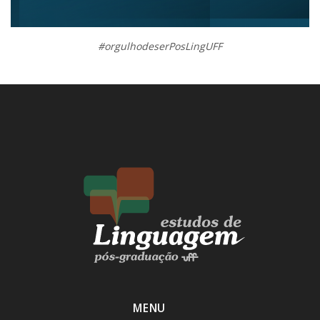
#orgulhodeserPosLingUFF
MENU