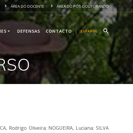
ÁREA DO DOCENTE
ÁREA DO PÓS-DOUTORANDO
NES
DEFENSAS
CONTACTO
ESPAÑOL
RSO
A, Rodrigo Oliveira; NOGUEIRA, Luciana; SILVA