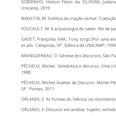
SOBRINHO, Helson Flávio da; SILVEIRA, Juliana
Unicamp, 2019.
BAKHTIN, M. Estética da criação verbal. Tradução
FOUCAULT, M. A arqueologia do saber. Rio de Jane
GADET, Françoise; HAK, Tony. (orgs.)Por uma aná
et aliii. Campinas, SP : Editora da UNICAMP, 1990
MAINGUENEAU, D. Gênese dos discursos. São Pau
PÊCHEUX, Michel. Semântica e discurso. Uma críti
1988.
PÊCHEUX, Michel. Análise de Discurso. Michel Pêch
SP : Pontes, 2011.
ORLANDI, E. As formas do Silêncio no movimento
ORLANDI, E. Discurso em análise. Sujeito, sentido