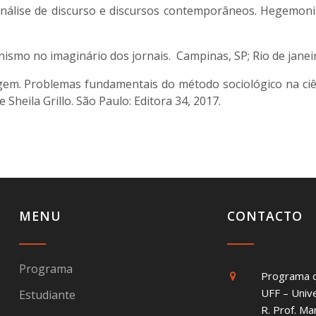
Análise de discurso e discursos contemporâneos. Hegemonia
smo no imaginário dos jornais. Campinas, SP; Rio de janei
em. Problemas fundamentais do método sociológico na ciênc
 Sheila Grillo. São Paulo: Editora 34, 2017.
MENU
CONTACTO
Programa
Programa 
UFF – Univ
Estudiante
R. Prof. Ma