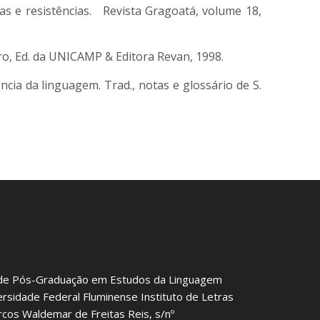
s e resistências. Revista Gragoatá, volume 18,
ro, Ed. da UNICAMP & Editora Revan, 1998.
ia da linguagem. Trad., notas e glossário de S.
de Pós-Graduação em Estudos da Linguagem
ersidade Federal Fluminense Instituto de Letras
rcos Waldemar de Freitas Reis, s/nº