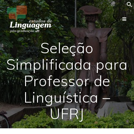
Skip
to
content
Seleção
Simplificada para
Professor de
Linguística –
UFRJ