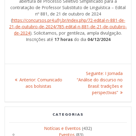
abertura de Processo Seletivo Simplificado para a
contratação de Professor Substituto de Linguística – Edital
nº 881, de 21 de outubro de 2024
(
https://concursos.pr4.ufrj.
br/index.php/72-edital-n-881-
de-
21-de-outubro-de-2024/785-
edital-n-881-de-21-de-outubro-
de-2024
). Solicitamos, por gentileza, ampla divulgação.
Inscrições até
17 horas
do dia
04/12/2024
Navegação
Seguinte:
Post
I Jornada
de
Anterior:
Post
Comunicado
“Análise do discurso no
seguinte:
aos bolsistas
anterior:
Brasil: tradições e
Post
perspectivas”
CATEGORIAS
Notícias e Eventos
(432)
Eventos
(83)