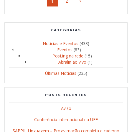
Página
1
Página
2
dos
posts
CATEGORIAS
Notícias e Eventos
(433)
Eventos
(83)
PosLing na rede
(15)
Abralin ao vivo
(1)
Últimas Notícias
(235)
POSTS RECENTES
Aviso
Conferência Internacional na UFF
SAPPIL Linguagem – Programação completa e caderno