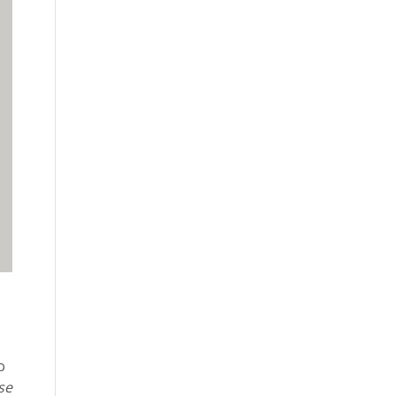
m
o
se