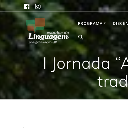
Skip
to
content
PROGRAMA
DISCE
I Jornada “
trad