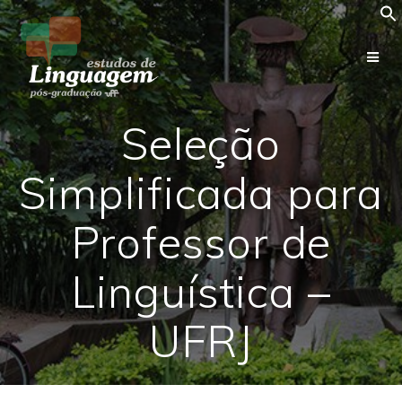
Skip
to
content
Seleção
Simplificada para
Professor de
Linguística –
UFRJ