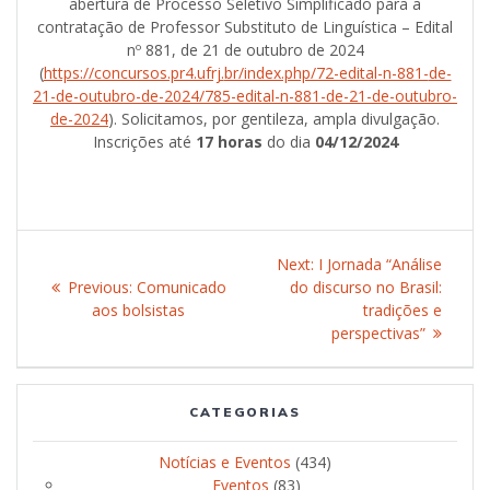
abertura de Processo Seletivo Simplificado para a
contratação de Professor Substituto de Linguística – Edital
nº 881, de 21 de outubro de 2024
(
https://concursos.pr4.ufrj.
br/index.php/72-edital-n-881-
de-
21-de-outubro-de-2024/785-
edital-n-881-de-21-de-outubro-
de-2024
). Solicitamos, por gentileza, ampla divulgação.
Inscrições até
17 horas
do dia
04/12/2024
Post
Next:
Next
I Jornada “Análise
navigation
Previous:
Previous
Comunicado
do discurso no Brasil:
post:
aos bolsistas
post:
tradições e
perspectivas”
CATEGORIAS
Notícias e Eventos
(434)
Eventos
(83)