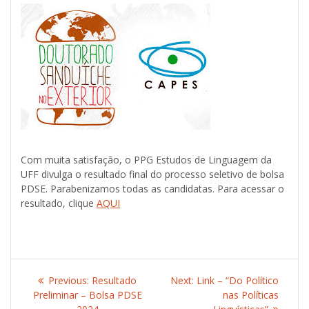
Com muita satisfação, o PPG Estudos de Linguagem da
UFF divulga o resultado final do processo seletivo de bolsa
PDSE. Parabenizamos todas as candidatas. Para acessar o
resultado, clique
AQUI
Post
Previous:
Previous
Resultado
Next:
Next
Link – “Do Político
navigation
Preliminar – Bolsa PDSE
post:
post:
nas Políticas