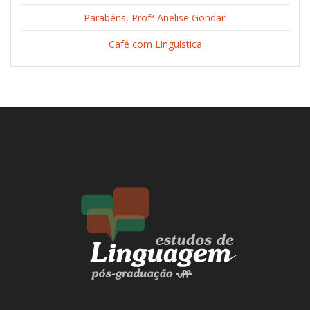
Parabéns, Profª Anelise Gondar!
Café com Linguística