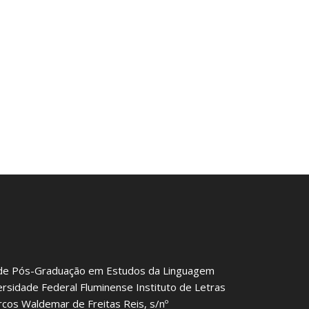
de Pós-Graduação em Estudos da Linguagem
ersidade Federal Fluminense Instituto de Letras
rcos Waldemar de Freitas Reis, s/nº