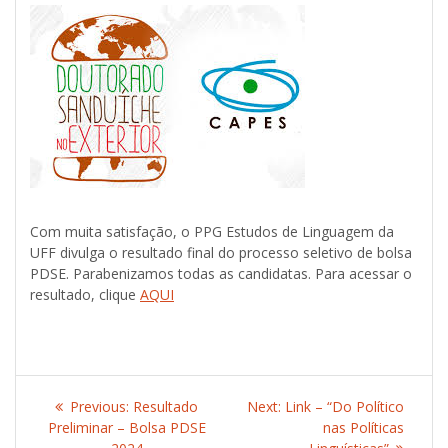
Com muita satisfação, o PPG Estudos de Linguagem da
UFF divulga o resultado final do processo seletivo de bolsa
PDSE. Parabenizamos todas as candidatas. Para acessar o
resultado, clique
AQUI
Post
Previous:
Previous
Resultado
Next:
Next
Link – “Do Político
navigation
Preliminar – Bolsa PDSE
post:
post:
nas Políticas