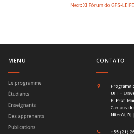
Next:
Next
XI Fórum do GPS-LEIF
post:
MENU
CONTATO
Le programme
Programa 
UFF – Univ
Étudiants
R. Prof. Ma
Enseignants
Campus do 
Niterói, R
Des apprenants
Publications
+55 (21) 