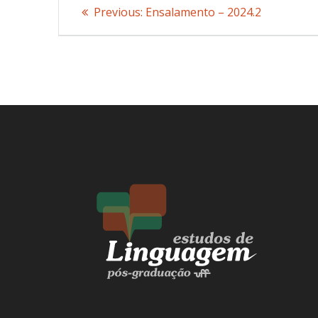
Post
Previous:
Previous
Ensalamento – 2024.2
post:
navigation