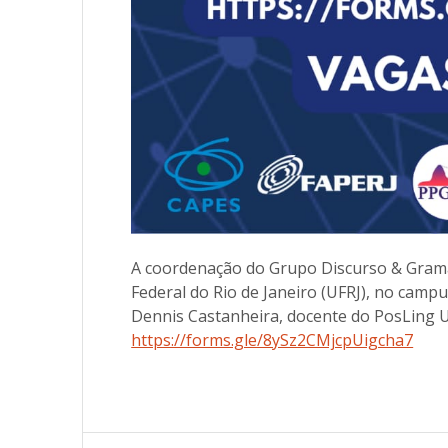
A coordenação do Grupo Discurso & Gramát
Federal do Rio de Janeiro (UFRJ), no camp
Dennis Castanheira, docente do PosLing UF
https://forms.gle/8ySz2CMjcpUigcha7