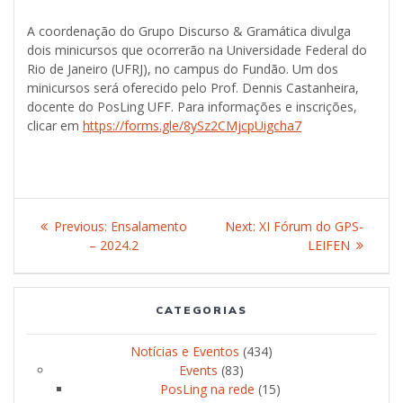
A coordenação do Grupo Discurso & Gramática divulga
dois minicursos que ocorrerão na Universidade Federal do
Rio de Janeiro (UFRJ), no campus do Fundão. Um dos
minicursos será oferecido pelo Prof. Dennis Castanheira,
docente do PosLing UFF. Para informações e inscrições,
clicar em
https://forms.gle/8ySz2CMjcpUigcha7
Post
Previous:
Previous
Ensalamento
Next:
Next
XI Fórum do GPS-
navigation
– 2024.2
post:
post:
LEIFEN
CATEGORIAS
Notícias e Eventos
(434)
Events
(83)
PosLing na rede
(15)