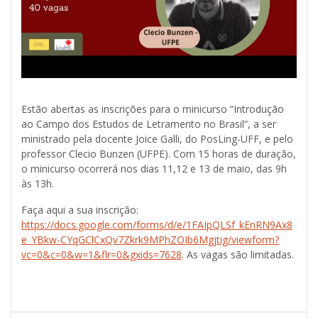
Estão abertas as inscrições para o minicurso “Introdução
ao Campo dos Estudos de Letramento no Brasil”, a ser
ministrado pela docente Joice Galli, do PosLing-UFF, e pelo
professor Clecio Bunzen (UFPE). Com 15 horas de duração,
o minicurso ocorrerá nos dias 11,12 e 13 de maio, das 9h
às 13h.
Faça aqui a sua inscrição:
https://docs.google.com/forms/d/e/1FAIpQLSf_kEnRN9Ax8
e_YBkw-CYqGClCxQv7Zkrk9MPhZOIb6Mgjtig/viewform?
vc=0&c=0&w=1&flr=0&gxids=7628
. As vagas são limitadas.