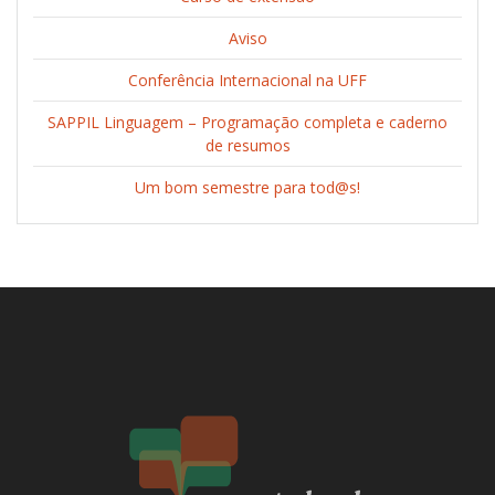
Aviso
Conferência Internacional na UFF
SAPPIL Linguagem – Programação completa e caderno
de resumos
Um bom semestre para tod@s!