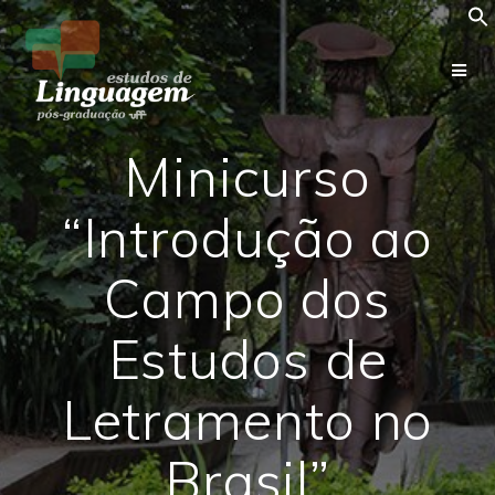
Skip
to
content
Minicurso
“Introdução ao
Campo dos
Estudos de
Letramento no
Brasil”