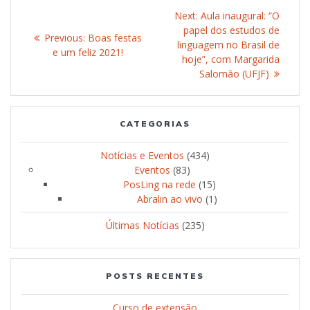
Post
Next:
Next
Aula inaugural: “O
navigation
papel dos estudos de
post:
Previous:
Previous
Boas festas
linguagem no Brasil de
e um feliz 2021!
post:
hoje”, com Margarida
Salomão (UFJF)
CATEGORIAS
Notícias e Eventos
(434)
Eventos
(83)
PosLing na rede
(15)
Abralin ao vivo
(1)
Últimas Notícias
(235)
POSTS RECENTES
Curso de extensão