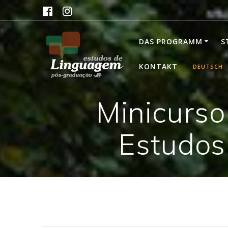
Skip
to
content
DAS PROGRAMM
S
KONTAKT
DEUTSCH
Minicurso
Estudos