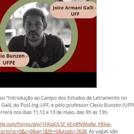
urso “Introdução ao Campo dos Estudos de Letramento no
e Galli, do PosLing-UFF, e pelo professor Clecio Bunzen (UFPE
rerá nos dias 11,12 e 13 de maio, das 9h às 13h.
ogle.com/forms/d/e/1FAIpQLSf_kEnRN9Ax8e_YBkw-
orm?vc=0&c=0&w=1&flr=0&gxids=7628
. As vagas são