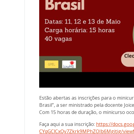
Estão abertas as inscrições para o minic
Brasil”, a ser ministrado pela docente Joic
Com 15 horas de duração, o minicurso ocor
Faça aqui a sua inscrição:
https://docs.go
CYqGClCxQv7Zkrk9MPhZOIb6Mgjtig/viewf