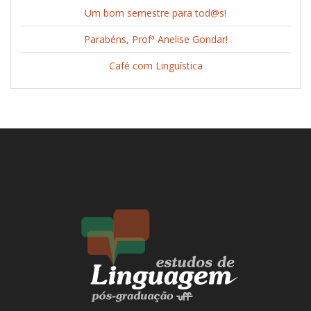
Um bom semestre para tod@s!
Parabéns, Profª Anelise Gondar!
Café com Linguística