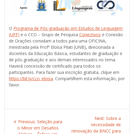
O
Programa de Pós-graduação em Estudos de Linguagem
(UFF)
e o CCO – Grupo de Pesquisa
Conectivos
e Conexão
de Orações convidam a todos para uma OFICINA,
ministrada pela Profª Eloísa Pilati (UNB), direcionada a
docentes da Educação Básica, estudantes de graduação e
de pós-graduação e aos demais interessados no tema.
Haverá concessão de certificado para todos os
participantes. Para fazer sua inscrição gratuita, clique em
https://bit.ly/cco_eloisa
. Compartilhem esta informação, por
favor.
Post
Next:
Next
Sobre a
Previous:
Previous
Seleção para
navigation
necessidade de
post:
o Minor em Desafios
post:
renovação da BNCC para