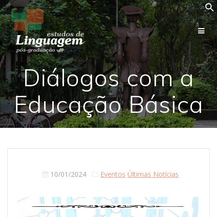
Skip
to
content
Diálogos com a
Educação Básica
10/01/2024
Eventos
Últimas Notícias