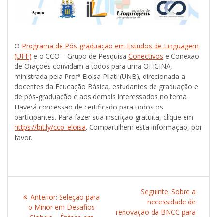
O
Programa de Pós-graduação em Estudos de Linguagem
(UFF)
e o CCO – Grupo de Pesquisa
Conectivos
e Conexão
de Orações convidam a todos para uma OFICINA,
ministrada pela Profª Eloísa Pilati (UNB), direcionada a
docentes da Educação Básica, estudantes de graduação e
de pós-graduação e aos demais interessados no tema.
Haverá concessão de certificado para todos os
participantes. Para fazer sua inscrição gratuita, clique em
https://bit.ly/cco_eloisa
. Compartilhem esta informação, por
favor.
Navegação
Seguinte:
Post
Sobre a
Anterior:
Post
Seleção para
de
necessidade de
seguinte:
o Minor em Desafios
anterior:
renovação da BNCC para