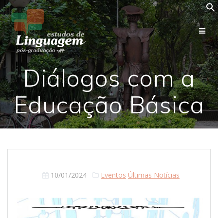
Skip
to
content
Diálogos com a
Educação Básica
10/01/2024
Eventos
Últimas Notícias