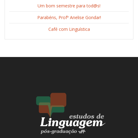
Um bom semestre para tod@s!
Parabéns, Profª Anelise Gondar!
Café com Linguística