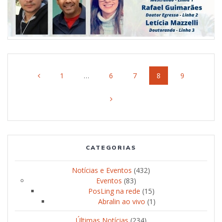
Navegação
Página
1
…
Página
6
Página
7
Página
8
Página
9
dos
posts
CATEGORIAS
Notícias e Eventos
(432)
Eventos
(83)
PosLing na rede
(15)
Abralin ao vivo
(1)
Últimas Notícias
(234)