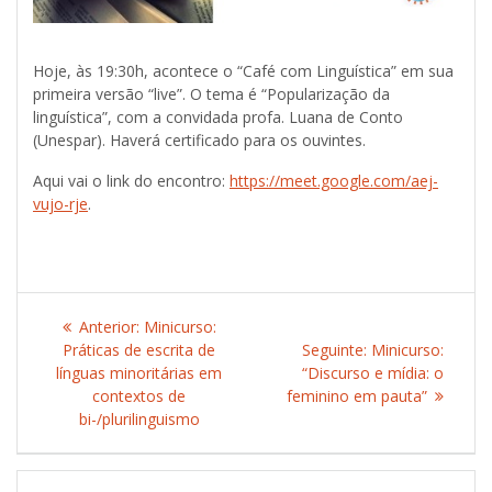
Hoje, às 19:30h, acontece o “Café com Linguística” em sua
primeira versão “live”. O tema é “Popularização da
linguística”, com a convidada profa. Luana de Conto
(Unespar). Haverá certificado para os ouvintes.
Aqui vai o link do encontro:
https://meet.google.com/aej-
vujo-rje
.
Navegação
Anterior:
Post
Minicurso:
de
Práticas de escrita de
anterior:
Seguinte:
Post
Minicurso:
línguas minoritárias em
“Discurso e mídia: o
seguinte:
Post
contextos de
feminino em pauta”
bi-/plurilinguismo