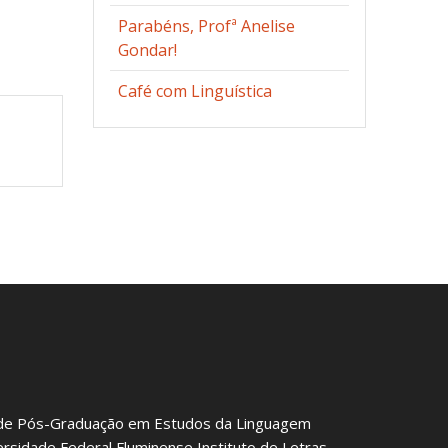
Parabéns, Profª Anelise
Gondar!
Café com Linguística
de Pós-Graduação em Estudos da Linguagem
ersidade Federal Fluminense Instituto de Letras