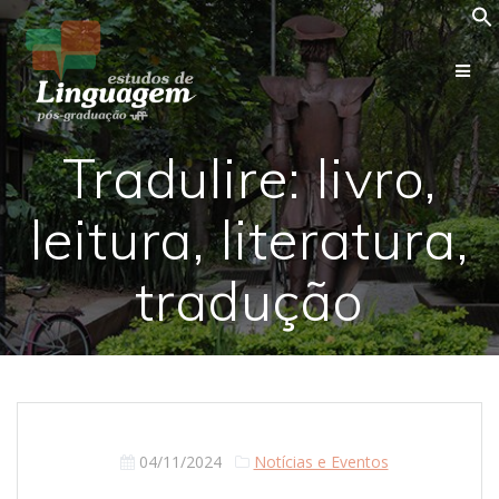
Skip
to
content
Tradulire: livro,
leitura, literatura,
tradução
04/11/2024
Notícias e Eventos