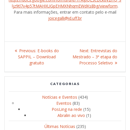
ljz9tl7v4p57tMAHXUGpEHMXNhqmEWdKs8bg/viewform
.
Para mais informações, entrar em contato pelo e-mail
joicegalli@id.uff.br
Post
Previous:
Previous
E-books do
Next:
Next
Entrevistas do
navigation
SAPPIL – Download
post:
Mestrado – 3ª etapa do
post:
gratuito
Processo Seletivo
CATEGORIAS
Notícias e Eventos
(434)
Eventos
(83)
PosLing na rede
(15)
Abralin ao vivo
(1)
Últimas Notícias
(235)