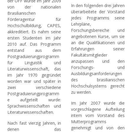
der UFF wurde im Jahr 2009
In den folgenden drei Jahren
von der nationalen
überarbeitete der Vorstand
Brasilianischen
jedes Programms seine
Förderagentur für
Lehrpläne,
Hochschulbildung, CAPES,
Forschungsbereiche und
akkreditiert. Es nahm seine
angebotenen Kurse, um sie
ersten Studenten im Jahr
an die Qualifikationen und
2010 auf. Das Programm
Erfahrungen seiner
entstand aus dem
Fakultätsmitglieder
Postgraduierungprogramm
anzupassen und den
für Linguistik und
Forschungs- und
Literaturwissenschaft, das
Ausbildungsanforderungen
im Jahr 1970 gegründet
des brasilianischen
worden war und später in
Hochschulsystems gerecht
zwei verschiedene
zu werden.
Postgraduierungprogramm
e aufgeteilt wurde:
Im Jahr 2007 wurde die
Sprachwissenschaften und
vorgeschlagene Aufteilung
Literaturwissenschaften.
intern vom Vorstand des
Mutterprogramms
Nach fast vierzig Jahren, in
genehmigt und von den
denen das