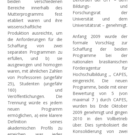
beiden verschiedenen
Bildungs- und
Bereiche innerhalb des
Forschungsrat der
Mutterprogramms fest
Universität und dem
etabliert waren und ihre
Universitätsrat – genehmigt.
wissenschaftliche
Produktion ausreichte, um
Anfang 2009 wurde der
die Anforderungen für die
formale Vorschlag zur
Schaffung von zwei
Schaffung der beiden
separaten Programmen zu
Programme bei der
erfüllen, und b) sie
nationalen brasilianischen
ausgewogen und homogen
Förderagentur für
waren, mit ähnlichen Zahlen
Hochschulbildung ,, CAPES,
von Professoren (ungefähr
eingereicht. Die neuen
25), Studenten (ungefähr
Programme, beide mit einer
160) und
Bewertung von 5 (von
Veröffentlichungen. Die
maximal 7 ) durch CAPES,
Trennung würde es jedem
wurden bis Ende Oktober
neuen Programm
2009 genehmigt und gingen
ermöglichen, a) eine klarere
2010 in den Vollbetrieb
Definition seines
über. Dies symbolisiert die
akademischen Profils zu
Konsolidierung von zwei
erreichen, was jedes