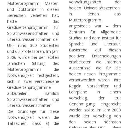
Verwaltungsräten der
Mutterprogramm Master-
beiden Universitätszentren,
und Doktortitel in diesen
in denen das
Bereichen verliehen hat,
Mutterprogramm
hatte das
angesiedelt war – dem
Graduiertenprogramm für
Zentrum für Allgemeine
Sprachwissenschaften und
Studien und dem Institut für
Literaturwissenschaften der
Sprache und Literatur.
UFF rund 300 Studenten
Basierend auf diesen
und 60 Professoren. Im Jahr
positiven Entscheidungen
2006 wurde bei der letzten
erarbeiteten die internen
jährlichen Sitzung des
Ausschüsse, die für die
Mutterprogramms die
beiden neuen Programme
Notwendigkeit festgestellt,
verantwortlich waren, ihre
sich in zwei verschiedene
Regeln, Vorschriften und
Graduiertenprogramme
Lehrpläne in einem
aufzuteilen, nämlich
Vorschlag, der zur
Sprachwissenschaften und
Genehmigung eingereicht
Literaturwissenschaften.
werden sollte. Im Jahr 2008
Die Grundlage für diese
wurde der Vorschlag von
Notwendigkeit waren die
den beiden höchsten
Tatsachen, dass a) die
Behörden der UFF – dem