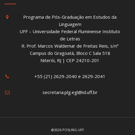
Programa de Pós-Graduação em Estudos da
Linguagem
UFF – Universidade Federal Fluminense Instituto
de Letras
R. Prof. Marcos Waldemar de Freitas Reis, s/nº
Campus do Gragoatá, Bloco C Sala 518
Niterói, RJ | CEP 24210-201
+55 (21) 2629-2040 e 2629-2041
secretaria.plg.egl@id.uff.br
@2026 POSLING-UFF