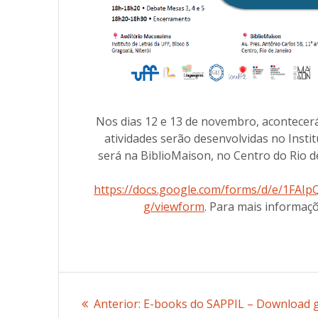
Nos dias 12 e 13 de novembro, acontecerá o 
atividades serão desenvolvidas no Insti
será na BiblioMaison, no Centro do Rio d
https://docs.google.com/forms/d/e/1F
g/viewform
. Para mais informaç
Navegação
Anterior:
Post
E-books do SAPPIL – Download g