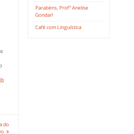
Parabéns, Profª Anelise
Gondar!
Café com Linguística
as
o
8b
a do
vo