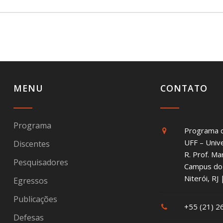
MENU
CONTATO
Programa
Programa 
UFF – Univ
Discentes
R. Prof. Ma
Pesquisadores
Campus do 
Niterói, R
Egressos
Publicações
+55 (21) 
Defesas