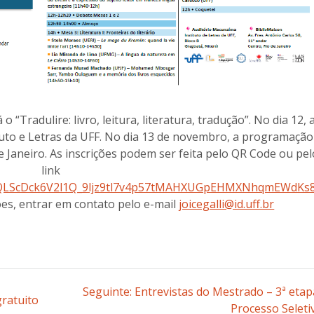
“Tradulire: livro, leitura, literatura, tradução”. No dia 12, 
tuto e Letras da UFF. No dia 13 de novembro, a programação
e Janeiro. As inscrições podem ser feita pelo QR Code ou pel
link
AIpQLScDck6V2l1Q_9ljz9tl7v4p57tMAHXUGpEHMXNhqmEWdKs
ões, entrar em contato pelo e-mail
joicegalli@id.uff.br
Seguinte:
Post
Entrevistas do Mestrado – 3ª etap
ratuito
seguinte:
Processo Seleti