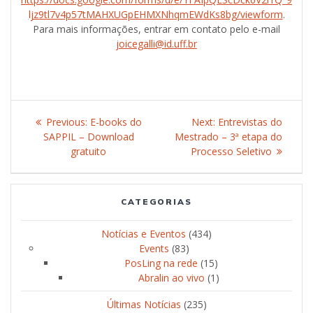
ljz9tl7v4p57tMAHXUGpEHMXNhqmEWdKs8bg/viewform
.
Para mais informações, entrar em contato pelo e-mail
joicegalli@id.uff.br
Post
Previous:
Previous
E-books do
Next:
Next
Entrevistas do
navigation
SAPPIL – Download
post:
Mestrado – 3ª etapa do
post:
gratuito
Processo Seletivo
CATEGORIAS
Notícias e Eventos
(434)
Events
(83)
PosLing na rede
(15)
Abralin ao vivo
(1)
Últimas Notícias
(235)