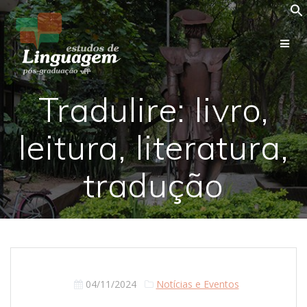
Skip
to
content
Tradulire: livro,
leitura, literatura,
tradução
04/11/2024
Notícias e Eventos