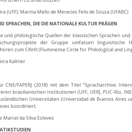
 Forschern zu unterstützen.
eira (UFF); Marina Mello de Menezes Felix de Souza (UFABC)
UND SPRACHEN, DIE DIE NATIONALE KULTUR PRÄGEN
e und philologische Quellen der klassischen Sprachen und S
schungsprojekte der Gruppe umfassen linguistische Hi
en zum Cifefil (Fluminense Circle for Philological and Lingu
eira Kaltner
ür CNE/FAPERJ (2018) mit dem Titel “Spracharchive: Inte
ren brasilianischen Institutionen (UFF, UERJ, PUC-Rio, INES
ländischen Universitäten (Universidad de Buenos Aires u
eves koordiniert.
e Marcel da Silva Esteves
MATIKSTUDIEN