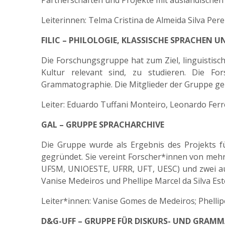
Partnerschaften und Projekte mit ausländischen
Leiterinnen: Telma Cristina de Almeida Silva Per
FILIC – PHILOLOGIE, KLASSISCHE SPRACHEN 
Die Forschungsgruppe hat zum Ziel, linguistisch
Kultur relevant sind, zu studieren. Die For
Grammatographie. Die Mitglieder der Gruppe gehör
Leiter: Eduardo Tuffani Monteiro, Leonardo Ferr
GAL – GRUPPE SPRACHARCHIVE
Die Gruppe wurde als Ergebnis des Projekts f
gegründet. Sie vereint Forscher*innen von mehre
UFSM, UNIOESTE, UFRR, UFT, UESC) und zwei aus
Vanise Medeiros und Phellipe Marcel da Silva Est
Leiter*innen: Vanise Gomes de Medeiros; Phellip
D&G-UFF – GRUPPE FÜR DISKURS- UND GRAM