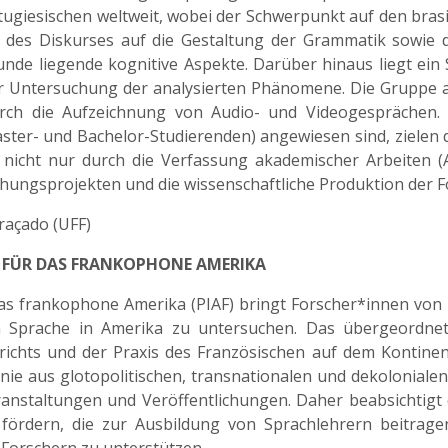
tugiesischen weltweit, wobei der Schwerpunkt auf den brasi
 des Diskurses auf die Gestaltung der Grammatik sowie d
grunde liegende kognitive Aspekte. Darüber hinaus liegt 
ur Untersuchung der analysierten Phänomene. Die Gruppe ar
ch die Aufzeichnung von Audio- und Videogesprächen. D
ter- und Bachelor-Studierenden) angewiesen sind, zielen d
 nicht nur durch die Verfassung akademischer Arbeiten (A
hungsprojekten und die wissenschaftliche Produktion der F
braçado (UFF)
 FÜR DAS FRANKOPHONE AMERIKA
das frankophone Amerika (PIAF) bringt Forscher*innen von 
Sprache in Amerika zu untersuchen. Das übergeordnete Z
rrichts und der Praxis des Französischen auf dem Kontinen
ie aus glotopolitischen, transnationalen und dekoloniale
ranstaltungen und Veröffentlichungen. Daher beabsichtigt 
zu fördern, die zur Ausbildung von Sprachlehrern beitrage