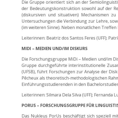
Die Gruppe orientiert sich an der Semiolinguist
der Bedeutungskonstruktion sowohl auf der Rez
(diskursiven und situativen) Mechanismen zu
Untersuchungen die Verbindung zur Lehre, sowoh
(im weiteren Sinne). Neben monatlichen Treffen 
Leiterinnen: Beatriz dos Santos Feres (UFF); Patr
MIDI – MEDIEN UND/IM DISKURS
Die Forschungsgruppe MiDi – Medien und/im Disku
Gruppe durchgeführte interinstitutionelle Zus
(UFSB), führt Forschungen zur Analyse der Disk
Pêcheux als theoretisch-methodologischen Rahm
Einführungsstudierenden in den Bachelorstudiere
Leiterinnen: Silmara Dela Silva (UFF); Fernanda 
PORUS – FORSCHUNGSGRUPPE FÜR LINGUISTI
Das Nukleus PorUs beschäftigt sich speziell 