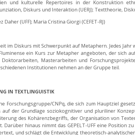
n und kulturelle Repertoires in der Konstruktion ethni
nziation, Diskurs und Interaktion (UERJ); Texttheorie, Dis
 Daher (UFF); Maria Cristina Giorgi (CEFET-RJ)
eit im Diskurs mit Schwerpunkt auf Metaphern. Jedes Jah
 Fluminense ein Kurs zur Metapher angeboten, der sich auf
ie Doktorarbeiten, Masterarbeiten und Forschungsprojekt
rschiedenen Institutionen nehmen an der Gruppe teil.
NG IN TEXTLINGUISTIK
ne Forschungsgruppe/CNPq, die sich zum Hauptziel gesetzt h
 auf der Grundlage soziokognitiver und pluriliner Konze
iterung des Kohärenzbegriffs, der Organisation von Texte
. Darüber hinaus nimmt das GEPELT-UFF eine Position zu 
rtext, und schlägt die Entwicklung theoretisch-analytisch