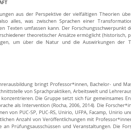
AFT
ungen aus der Perspektive der vielfältigen Theorien über
lso alles, was zwischen Sprachen einer Transformation 
chen Texten umfassen kann. Der Forschungsschwerpunkt der
hiedener theoretischer Ansätze ermöglicht (historisch, phi
ngen, um über die Natur und die Auswirkungen der T
ehrerausbildung bringt Professor*innen, Bachelor- und Ma
hnittstelle von Sprachpraktiken, Arbeitswelt und Lehrerau
k konzentrieren. Die Gruppe setzt sich für gemeinsames 
prache als Intervention (Rocha, 2006, 2014). Die Forscher*
nen von PUC-SP, PUC-RS, Unirio, UFPA, Facamp, Unirio un
htlichen Anzahl von Veröffentlichungen mit Professor*inne
n Prüfungsausschüssen und Veranstaltungen. Die Forschu