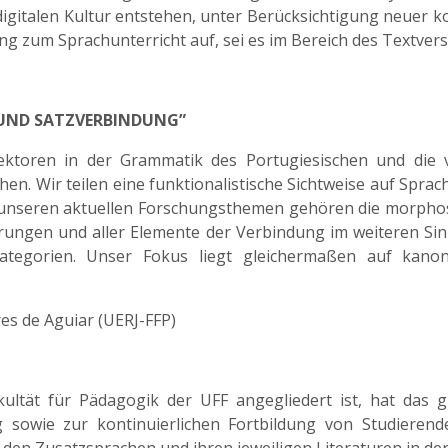
digitalen Kultur entstehen, unter Berücksichtigung neuer k
g zum Sprachunterricht auf, sei es im Bereich des Textvers
UND SATZVERBINDUNG”
ektoren in der Grammatik des Portugiesischen und die 
en. Wir teilen eine funktionalistische Sichtweise auf Spr
u unseren aktuellen Forschungsthemen gehören die morphos
ungen und aller Elemente der Verbindung im weiteren Sinn
ategorien. Unser Fokus liegt gleichermaßen auf kanon
res de Aguiar (UERJ-FFP)
kultät für Pädagogik der UFF angegliedert ist, hat das g
g sowie zur kontinuierlichen Fortbildung von Studieren