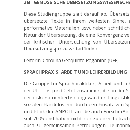
ZEITGENÖSSISCHE ÜBERSETZUNGSWISSENSCH
Diese Studiengruppe zielt darauf ab, Übersetz
übersetzte Texte in ihrem weitesten Sinne, a
performative Materialien usw. neben schriftli
Natur der Übersetzung, die eine Konvergenz versc
der kritischen Untersuchung von Übersetzu
Übersetzungsprozess stattfinden.
Leiterin: Carolina Geaquinto Paganine (UFF)
SPRACHPRAXIS, ARBEIT UND LEHRERBILDUNG
Die Gruppe für Sprachpraktiken, Arbeit und L
der UFF, Uerj und Cefet zusammen, die an der Sc
der diskursorientierten angewandten Linguisti
sozialen Handelns ein: durch den Einsatz von S
und Ethik der ANPOLL an, die auch Forscher*in
seit 2005 und haben nicht nur zu einer beträc
auch zu gemeinsamen Betreuungen, Teilnahme a