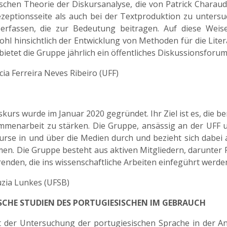
ischen Theorie der Diskursanalyse, die von Patrick Charau
eptionsseite als auch bei der Textproduktion zu untersuc
 erfassen, die zur Bedeutung beitragen. Auf diese Wei
l hinsichtlich der Entwicklung von Methoden für die Litera
bietet die Gruppe jährlich ein öffentliches Diskussionsfor
ícia Ferreira Neves Ribeiro (UFF)
rs wurde im Januar 2020 gegründet. Ihr Ziel ist es, die ber
ammenarbeit zu stärken. Die Gruppe, ansässig an der UFF u
urse in und über die Medien durch und bezieht sich dabei 
en. Die Gruppe besteht aus aktiven Mitgliedern, darunter
nden, die ins wissenschaftliche Arbeiten einfegührt werde
Luzia Lunkes (UFSB)
SCHE STUDIEN DES PORTUGIESISCHEN IM GEBRAUCH
mit der Untersuchung der portugiesischen Sprache in der 