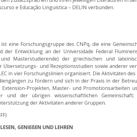
 den Zusatzsprachen und ihren jeweiligen Literaturen in d
scurso e Educação Linguística – DELIN verbunden.
F ist eine Forschungsgruppe des CNPq, die eine Gemeinscha
der Entwicklung an der Universidade Federal Fluminens
 und Masterstudierende) der griechischen und lateinis
der Übersetzungs- und Rezeptionsstudien sowie anderer ver
EC in vier Forschungslinien organisiert. Die Aktivitäten des
diengängen zu fördern und sich in der Praxis in der Betre
 Extension-Projekten, Master- und Promotionsarbeiten us
er und der übrigen wissenschaftlichen Gemeinschaft; 
nterstützung der Aktivitäten anderer Gruppen.
UFF)
LESEN, GENIEßEN UND LEHREN