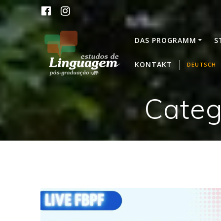
Skip
to
content
DAS PROGRAMM
S
KONTAKT
DEUTSCH
Categ