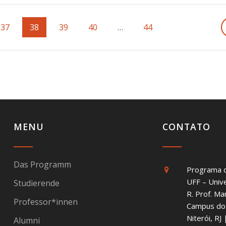
Page
37
Page
38
Page
39
Page
40
…
Page
44
MENU
CONTATO
Das Programm
Programa 
UFF – Univ
Studierende
R. Prof. Ma
Professor*innen
Campus do 
Niterói, R
Alumni