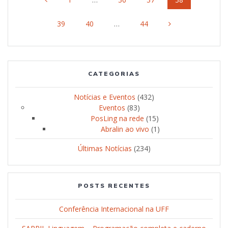
navigation
Page
39
Page
40
…
Page
44
CATEGORIAS
Notícias e Eventos
(432)
Eventos
(83)
PosLing na rede
(15)
Abralin ao vivo
(1)
Últimas Notícias
(234)
POSTS RECENTES
Conferência Internacional na UFF