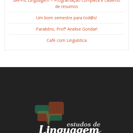
SAPPIL Linguagem – Programação completa e caderno
de resumos
Um bom semestre para tod@s!
Parabéns, Profª Anelise Gondar!
Café com Linguística