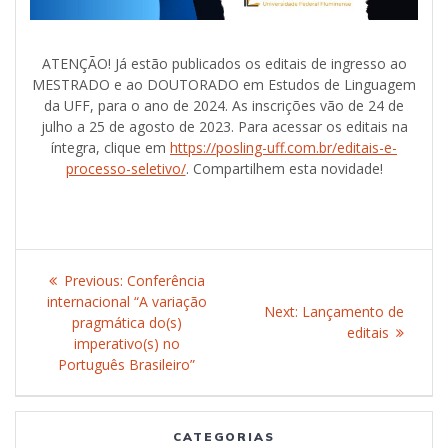
ATENÇÃO! Já estão publicados os editais de ingresso ao
MESTRADO e ao DOUTORADO em Estudos de Linguagem
da UFF, para o ano de 2024. As inscrições vão de 24 de
julho a 25 de agosto de 2023. Para acessar os editais na
íntegra, clique em
https://posling-uff.com.br/editais-e-
processo-seletivo/
. Compartilhem esta novidade!
Post
Previous:
Previous
Conferência
navigation
internacional “A variação
post:
Next:
Next
Lançamento de
pragmática do(s)
post:
editais
imperativo(s) no
Português Brasileiro”
CATEGORIAS