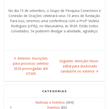
No dia 15 de setembro, o Grupo de Pesquisa Conectivos e
Conexão de Orações celebrará seus 10 anos de fundação.
Para isso, teremos uma conferência com a Profª Violeta
Rodrigues (UFRJ), no Macunaíma, às 9h30. Estão todos
convidados. Se puderem divulgar a atividade, agradeço.
Navegação
Anterior:
Post
Inscrições
Seguinte:
Post
Atenção! Novo
de
para processo seletivo
anterior:
edital para doutorado-
seguinte:
2026 prorrogadas até
sanduíche no exterior
Post
07/09!
CATEGORIAS
Notícias e Eventos
(434)
Eventos
(83)