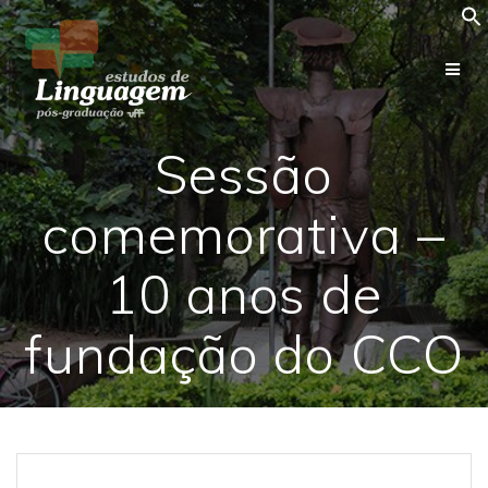
Skip
to
content
Sessão
comemorativa –
10 anos de
fundação do CCO