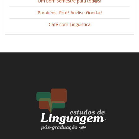
Um bom semestre para tod@s!
Parabéns, Profª Anelise Gondar!
Café com Linguística