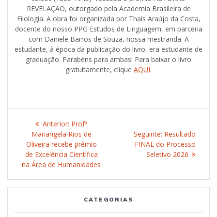
REVELAÇÃO, outorgado pela Academia Brasileira de
Filologia. A obra foi organizada por Thaís Araújo da Costa,
docente do nosso PPG Estudos de Linguagem, em parceria
com Daniele Barros de Souza, nossa mestranda. A
estudante, à época da publicação do livro, era estudante de
graduação. Parabéns para ambas! Para baixar o livro
gratuitamente, clique
AQUI
.
Navegação
Anterior:
Post
Profª
de
Mariangela Rios de
anterior:
Seguinte:
Post
Resultado
Oliveira recebe prêmio
FINAL do Processo
seguinte:
Post
de Excelência Científica
Seletivo 2026
na Área de Humanidades
CATEGORIAS