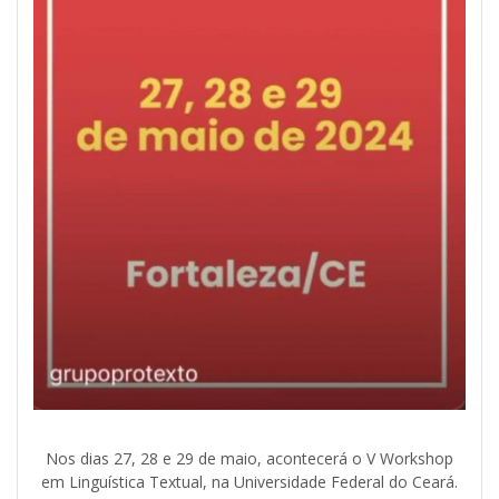
Nos dias 27, 28 e 29 de maio, acontecerá o V Workshop
em Linguística Textual, na Universidade Federal do Ceará.