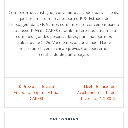
Com enorme satisfação, convidamos a todos para esse dia
que será muito marcante para o PPG Estudos de
Linguagem da UFF. Vamos comemorar o conceito máximo
do nosso PPG na CAPES e também teremos uma mesa
com dois grandes pesquisadores, para inaugurar os
trabalhos de 2026. Você é nosso convidado. Não é
necessário fazer inscrição prévia. Concederemos
certificado de participação.
Post
Previous:
Previous
Revista
Next:
Next
Reunião de
navigation
Gragoatá é qualis A1 na
post:
Acolhimento – 10 de
post:
CAPES!
fevereiro, 14h30
CATEGORIAS