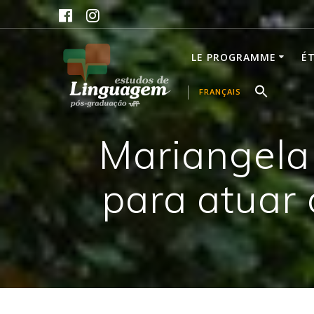
Skip
to
content
LE PROGRAMME
É
FRANÇAIS
Mariangela 
para atuar 