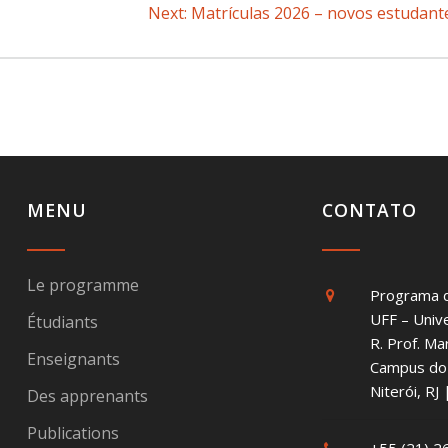
Next:
Next
Matrículas 2026 – novos estudant
post:
MENU
CONTATO
Le programme
Programa 
UFF – Univ
Étudiants
R. Prof. Ma
Enseignants
Campus do 
Niterói, R
Des apprenants
Publications