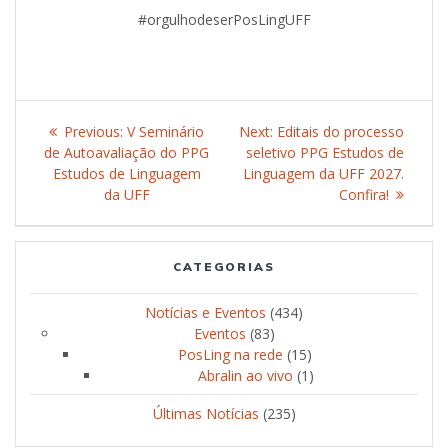
#orgulhodeserPosLingUFF
Post
Previous:
Previous
V Seminário
Next:
Next
Editais do processo
navigation
de Autoavaliação do PPG
post:
seletivo PPG Estudos de
post:
Estudos de Linguagem
Linguagem da UFF 2027.
da UFF
Confira!
CATEGORIAS
Notícias e Eventos
(434)
Eventos
(83)
PosLing na rede
(15)
Abralin ao vivo
(1)
Últimas Notícias
(235)