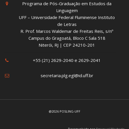
Programa de Pós-Graduação em Estudos da
Linguagem
UFF – Universidade Federal Fluminense Instituto
de Letras
R. Prof. Marcos Waldemar de Freitas Reis, s/nº
Campus do Gragoatá, Bloco C Sala 518
Niterói, RJ | CEP 24210-201
+55 (21) 2629-2040 e 2629-2041
secretaria.plg.egl@id.uff.br
@2026 POSLING-UFF
Desenvolvido por
Emanuel Machado