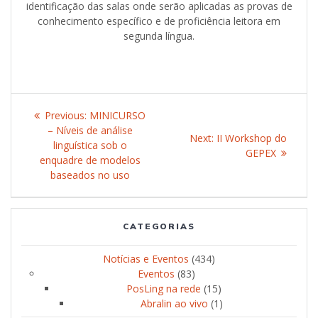
identificação das salas onde serão aplicadas as provas de
conhecimento específico e de proficiência leitora em
segunda língua.
Post
Previous:
Previous
MINICURSO
navigation
– Níveis de análise
post:
Next:
Next
II Workshop do
linguística sob o
post:
GEPEX
enquadre de modelos
baseados no uso
CATEGORIAS
Notícias e Eventos
(434)
Eventos
(83)
PosLing na rede
(15)
Abralin ao vivo
(1)