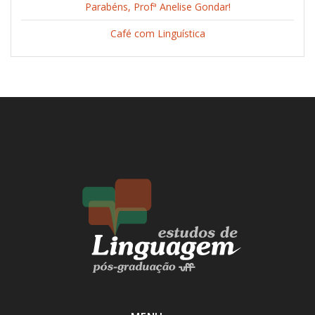
Parabéns, Profª Anelise Gondar!
Café com Linguística