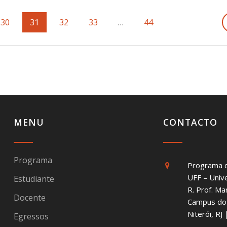
Page
30
Page
31
Page
32
Page
33
…
Page
44
MENU
CONTACTO
Programa
Programa 
UFF – Univ
Estudiante
R. Prof. Ma
Docente
Campus do 
Niterói, R
Egressos