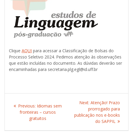
Clique
AQUI
para acessar a Classificação de Bolsas do
Processo Seletivo 2024. Pedimos atenção às observações
que estão incluídas no documento. As dúvidas deverão ser
encaminhadas para secretaria.plg.egl@id.uff.br
Post
Next:
Next
Atenção! Prazo
Previous:
Previous
Idiomas sem
navigation
prorrogado para
post:
fronteiras – cursos
post:
publicação nos e-books
gratuitos
do SAPPIL