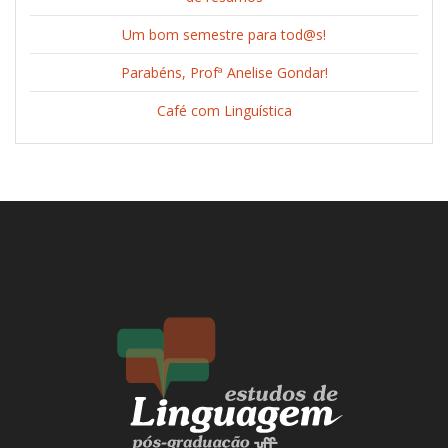
Um bom semestre para tod@s!
Parabéns, Profª Anelise Gondar!
Café com Linguística