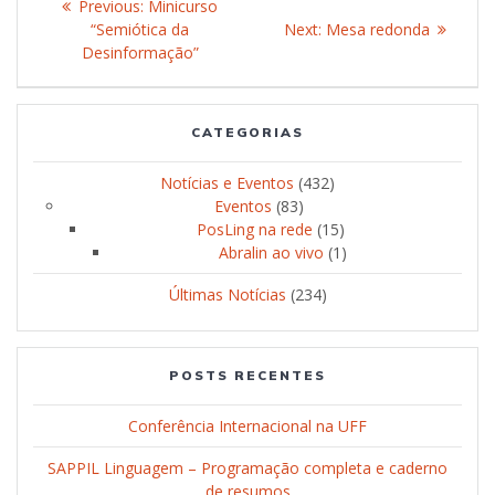
Previous:
Previous
Minicurso
navigation
“Semiótica da
post:
Next:
Next
Mesa redonda
Desinformação”
post:
CATEGORIAS
Notícias e Eventos
(432)
Eventos
(83)
PosLing na rede
(15)
Abralin ao vivo
(1)
Últimas Notícias
(234)
POSTS RECENTES
Conferência Internacional na UFF
SAPPIL Linguagem – Programação completa e caderno
de resumos