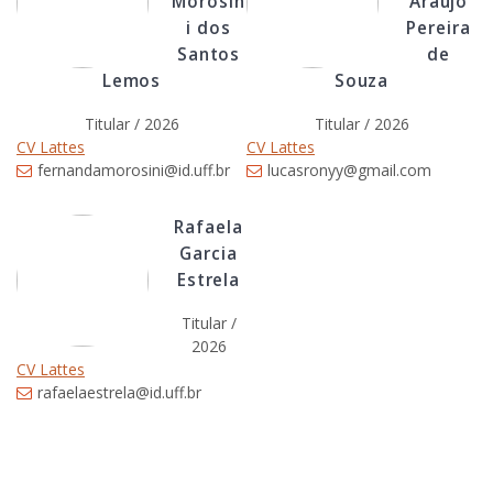
Morosin
Araújo
i dos
Pereira
Santos
de
Lemos
Souza
Titular / 2026
Titular / 2026
CV Lattes
CV Lattes
fernandamorosini@id.uff.br
lucasronyy@gmail.com
Rafaela
Garcia
Estrela
Titular /
2026
CV Lattes
rafaelaestrela@id.uff.br