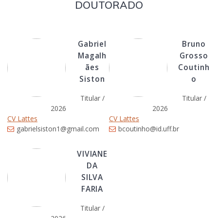
DOUTORADO
Gabriel
Bruno
Magalh
Grosso
ães
Coutinh
Siston
o
Titular /
Titular /
2026
2026
CV Lattes
CV Lattes
gabrielsiston1@gmail.com
bcoutinho@id.uff.br
VIVIANE
DA
SILVA
FARIA
Titular /