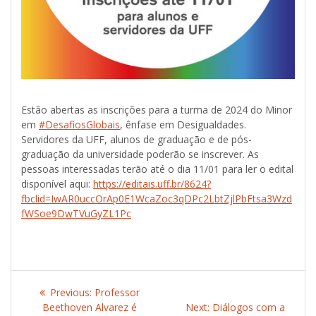
Estão abertas as inscrições para a turma de 2024 do Minor
em
#DesafiosGlobais
, ênfase em Desigualdades.
Servidores da UFF, alunos de graduação e de pós-
graduação da universidade poderão se inscrever.
As
pessoas interessadas terão até o dia 11/01 para ler o edital
disponível aqui:
https://editais.uff.br/8624?
fbclid=IwAR0uccOrAp0E1WcaZoc3qDPc2LbtZjlPbFtsa3Wzd
fWSoe9DwTVuGyZL1Pc
Post
Previous:
Previous
Professor
navigation
Beethoven Alvarez é
post:
Next:
Next
Diálogos com a