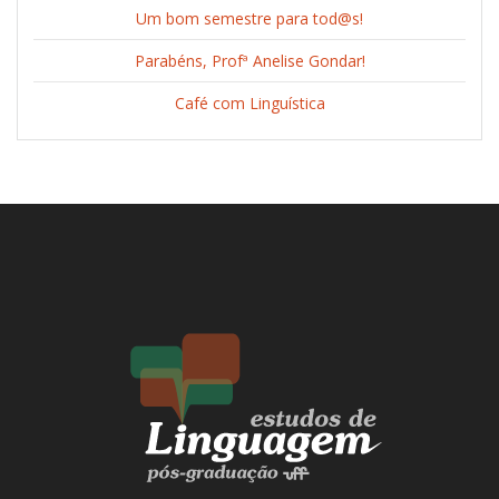
Um bom semestre para tod@s!
Parabéns, Profª Anelise Gondar!
Café com Linguística