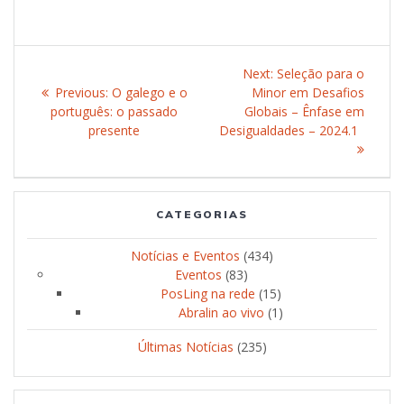
Post
Next:
Next
Seleção para o
navigation
Previous:
Previous
O galego e o
Minor em Desafios
post:
português: o passado
post:
Globais – Ênfase em
presente
Desigualdades – 2024.1
CATEGORIAS
Notícias e Eventos
(434)
Eventos
(83)
PosLing na rede
(15)
Abralin ao vivo
(1)
Últimas Notícias
(235)