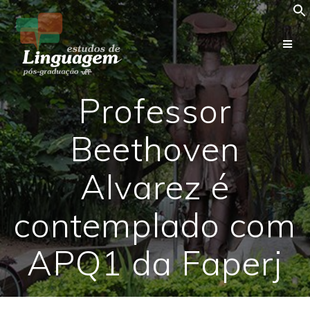
Skip
to
content
Professor
Beethoven
Alvarez é
contemplado com
APQ1 da Faperj