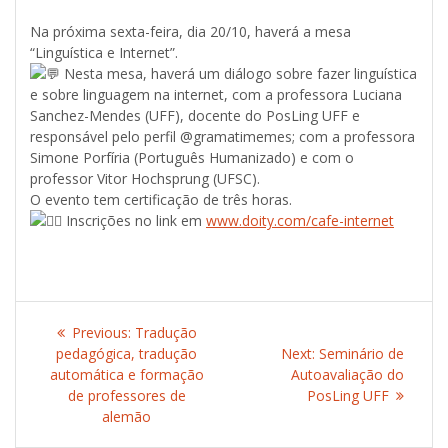
Na próxima sexta-feira, dia 20/10, haverá a mesa
“Linguística e Internet”.
Nesta mesa, haverá um diálogo sobre fazer linguística
e sobre linguagem na internet, com a professora Luciana
Sanchez-Mendes (UFF), docente do PosLing UFF e
responsável pelo perfil @gramatimemes; com a professora
Simone Porfíria (Português Humanizado) e com o
professor Vitor Hochsprung (UFSC).
O evento tem certificação de três horas.
Inscrições no link em
www.doity.com/cafe-internet
Post
Previous:
Previous
Tradução
navigation
pedagógica, tradução
post:
Next:
Next
Seminário de
automática e formação
Autoavaliação do
post:
de professores de
PosLing UFF
alemão